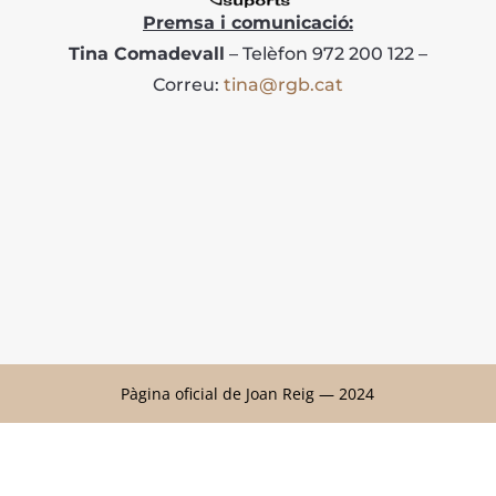
Premsa i comunicació:
Tina Comadevall
– Telèfon 972 200 122 –
Correu:
tina@rgb.cat
Pàgina oficial de Joan Reig — 2024