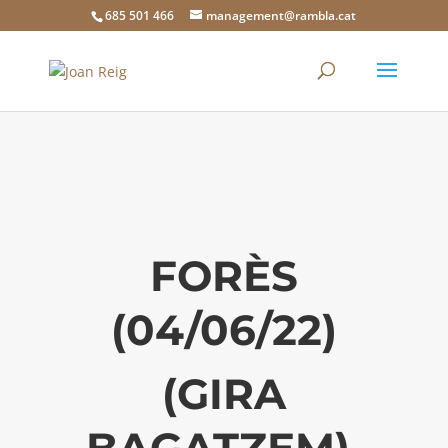
685 501 466
management@rambla.cat
FORÈS
(04/06/22)
(GIRA